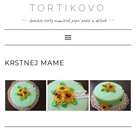
Skip
TORTIKOVO
to
content
domáce torty mamičiek popri práci a deťoch
Toggle Navigation
KRSTNEJ MAME