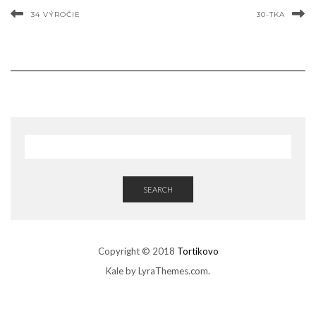
34 VÝROČIE
30-TKA
SEARCH
Copyright © 2018
Tortikovo
Kale
by LyraThemes.com.