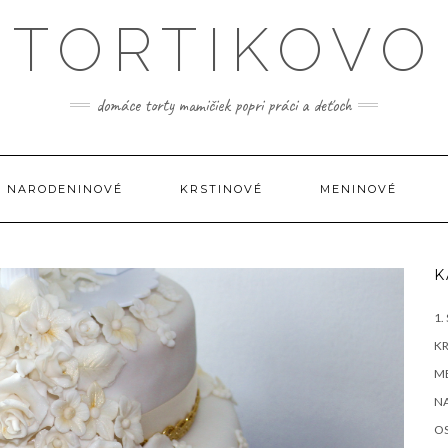
TORTIKOVO
domáce torty mamičiek popri práci a deťoch
NARODENINOVÉ
KRSTINOVÉ
MENINOVÉ
K
1.
K
M
N
OS