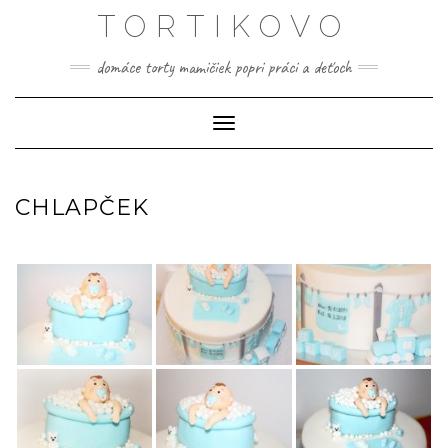
Skip
TORTIKOVO
to
content
domáce torty mamičiek popri práci a deťoch
Toggle Navigation
CHLAPČEK